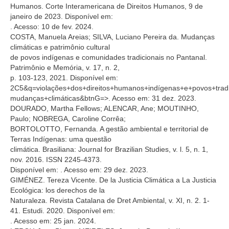
Humanos. Corte Interamericana de Direitos Humanos, 9 de
janeiro de 2023. Disponível em:
. Acesso: 10 de fev. 2024.
COSTA, Manuela Areias; SILVA, Luciano Pereira da. Mudanças
climáticas e patrimônio cultural
de povos indígenas e comunidades tradicionais no Pantanal.
Patrimônio e Memória, v. 17, n. 2,
p. 103-123, 2021. Disponível em:
2C5&q=violações+dos+direitos+humanos+indígenas+e+povos+tradi
mudanças+climáticas&btnG=>. Acesso em: 31 dez. 2023.
DOURADO, Martha Fellows; ALENCAR, Ane; MOUTINHO,
Paulo; NOBREGA, Caroline Corrêa;
BORTOLOTTO, Fernanda. A gestão ambiental e territorial de
Terras Indígenas: uma questão
climática. Brasiliana: Journal for Brazilian Studies, v. l. 5, n. 1,
nov. 2016. ISSN 2245-4373.
Disponível em:
. Acesso em: 29 dez. 2023.
GIMÉNEZ. Tereza Vicente. De la Justicia Climática a La Justicia
Ecológica: los derechos de la
Naturaleza. Revista Catalana de Dret Ambiental, v. XI, n. 2. 1-
41. Estudi. 2020. Disponível em:
. Acesso em: 25 jan. 2024.