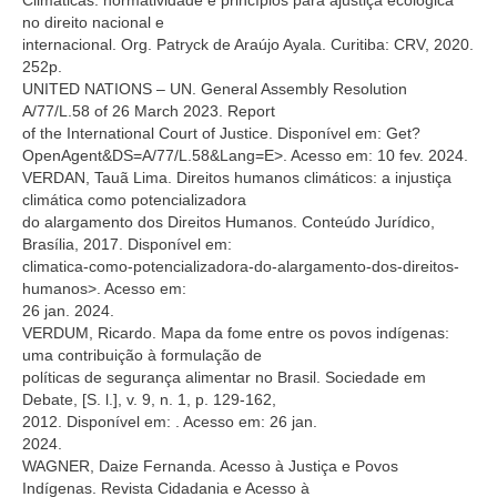
no direito nacional e
internacional. Org. Patryck de Araújo Ayala. Curitiba: CRV, 2020.
252p.
UNITED NATIONS – UN. General Assembly Resolution
A/77/L.58 of 26 March 2023. Report
of the International Court of Justice. Disponível em:
Get?
OpenAgent&DS=A/77/L.58&Lang=E>. Acesso em: 10 fev. 2024.
VERDAN, Tauã Lima. Direitos humanos climáticos: a injustiça
climática como potencializadora
do alargamento dos Direitos Humanos. Conteúdo Jurídico,
Brasília, 2017. Disponível em:
climatica-como-potencializadora-do-alargamento-dos-direitos-
humanos>. Acesso em:
26 jan. 2024.
VERDUM, Ricardo. Mapa da fome entre os povos indígenas:
uma contribuição à formulação de
políticas de segurança alimentar no Brasil. Sociedade em
Debate, [S. l.], v. 9, n. 1, p. 129-162,
2012. Disponível em:
. Acesso em: 26 jan.
2024.
WAGNER, Daize Fernanda. Acesso à Justiça e Povos
Indígenas. Revista Cidadania e Acesso à