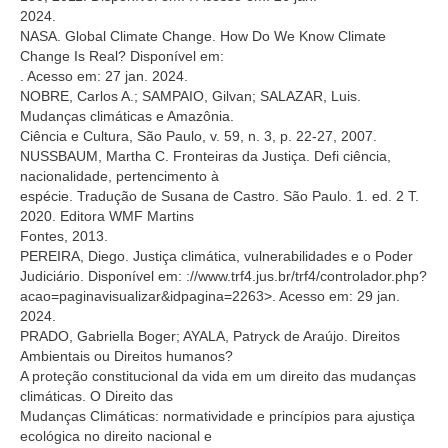
2024.
NASA. Global Climate Change. How Do We Know Climate
Change Is Real? Disponível em:
. Acesso em: 27 jan. 2024.
NOBRE, Carlos A.; SAMPAIO, Gilvan; SALAZAR, Luis.
Mudanças climáticas e Amazônia.
Ciência e Cultura, São Paulo, v. 59, n. 3, p. 22-27, 2007.
NUSSBAUM, Martha C. Fronteiras da Justiça. Defi ciência,
nacionalidade, pertencimento à
espécie. Tradução de Susana de Castro. São Paulo. 1. ed. 2 T.
2020. Editora WMF Martins
Fontes, 2013.
PEREIRA, Diego. Justiça climática, vulnerabilidades e o Poder
Judiciário. Disponível em:
://www.trf4.jus.br/trf4/controlador.php?
acao=paginavisualizar&idpagina=2263>. Acesso em: 29 jan.
2024.
PRADO, Gabriella Boger; AYALA, Patryck de Araújo. Direitos
Ambientais ou Direitos humanos?
A proteção constitucional da vida em um direito das mudanças
climáticas. O Direito das
Mudanças Climáticas: normatividade e princípios para ajustiça
ecológica no direito nacional e