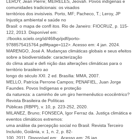
LEROY, Jean Pierre; MEIRELES, Jeovah. Povos indígenas e
comunidades tradicionais: os visados
territórios dos invisíveis. Porto, MF; Pacheco, T.; Leroy, JP
Injustiça ambiental e saúde no
Brasil: o mapa de confl itos. Rio de Janeiro: FIOCRUZ, p. 115-
122, 2013. Disponível em:
://books.scielo.org/id/468vp/pdf/porto-
9788575415764.pdf#page=112>. Acesso em: 4 jan. 2024.
MARENGO, José A. Mudanças climáticas globais e seus efeitos
sobre a biodiversidade: caracterização
do clima atual e defi nição das alterações climáticas para o
território brasileiro ao
longo do século XXI. 2 ed. Brasília: MMA, 2007.
MELLO, Patrícia Perrone Campos; PENAFIEL, Juan Jorge
Faundes. Povos Indígenas e proteção
da natureza: a caminho de um giro hermenêutico ecocêntrico?
Revista Brasileira de Políticas
Públicas (RBPP), v. 10, p. 223-252, 2020.
MILANEZ, Bruno; FONSECA, Igor Ferraz da. Justiça climática e
eventos climáticos extremos:
uma análise da percepção social no Brasil. Revista Terceiro
Incluído, Goiânia, v. 1, n. 2, p. 82-
100, 2011. Disponível em:
. Acesso em: 26 jan.