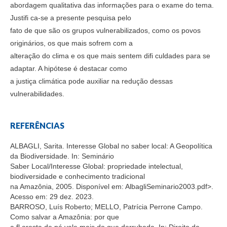
abordagem qualitativa das informações para o exame do tema.
Justifi ca-se a presente pesquisa pelo
fato de que são os grupos vulnerabilizados, como os povos
originários, os que mais sofrem com a
alteração do clima e os que mais sentem difi culdades para se
adaptar. A hipótese é destacar como
a justiça climática pode auxiliar na redução dessas
vulnerabilidades.
REFERÊNCIAS
ALBAGLI, Sarita. Interesse Global no saber local: A Geopolítica
da Biodiversidade. In: Seminário
Saber Local/Interesse Global: propriedade intelectual,
biodiversidade e conhecimento tradicional
na Amazônia, 2005. Disponível em:
AlbagliSeminario2003.pdf>.
Acesso em: 29 dez. 2023.
BARROSO, Luís Roberto; MELLO, Patrícia Perrone Campo.
Como salvar a Amazônia: por que
a fl oresta de pé vale mais do que derrubada. In: Direito da