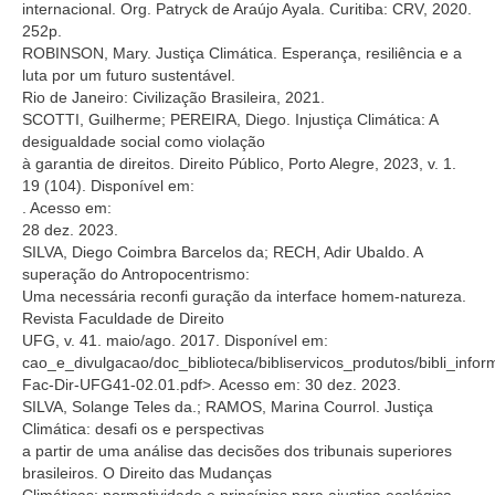
internacional. Org. Patryck de Araújo Ayala. Curitiba: CRV, 2020.
252p.
ROBINSON, Mary. Justiça Climática. Esperança, resiliência e a
luta por um futuro sustentável.
Rio de Janeiro: Civilização Brasileira, 2021.
SCOTTI, Guilherme; PEREIRA, Diego. Injustiça Climática: A
desigualdade social como violação
à garantia de direitos. Direito Público, Porto Alegre, 2023, v. 1.
19 (104). Disponível em:
. Acesso em:
28 dez. 2023.
SILVA, Diego Coimbra Barcelos da; RECH, Adir Ubaldo. A
superação do Antropocentrismo:
Uma necessária reconfi guração da interface homem-natureza.
Revista Faculdade de Direito
UFG, v. 41. maio/ago. 2017. Disponível em:
cao_e_divulgacao/doc_biblioteca/bibliservicos_produtos/bibli_infor
Fac-Dir-UFG41-02.01.pdf>. Acesso em: 30 dez. 2023.
SILVA, Solange Teles da.; RAMOS, Marina Courrol. Justiça
Climática: desafi os e perspectivas
a partir de uma análise das decisões dos tribunais superiores
brasileiros. O Direito das Mudanças
Climáticas: normatividade e princípios para ajustiça ecológica