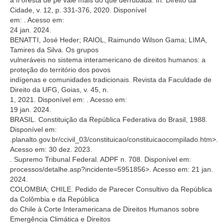
Cidade, v. 12, p. 331-376, 2020. Disponível
em:
. Acesso em:
24 jan. 2024.
BENATTI, José Heder; RAIOL, Raimundo Wilson Gama; LIMA,
Tamires da Silva. Os grupos
vulneráveis no sistema interamericano de direitos humanos: a
proteção do território dos povos
indígenas e comunidades tradicionais. Revista da Faculdade de
Direito da UFG, Goias, v. 45, n.
1, 2021. Disponível em:
. Acesso em:
19 jan. 2024.
BRASIL. Constituição da República Federativa do Brasil, 1988.
Disponível em:
.planalto.gov.br/ccivil_03/constituicao/constituicaocompilado.htm>.
Acesso em: 30 dez. 2023.
. Supremo Tribunal Federal. ADPF n. 708. Disponível em:
processos/detalhe.asp?incidente=5951856>. Acesso em: 21 jan.
2024.
COLOMBIA; CHILE. Pedido de Parecer Consultivo da República
da Colômbia e da República
do Chile à Corte Interamericana de Direitos Humanos sobre
Emergência Climática e Direitos